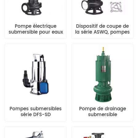
Pompe électrique
Dispositif de coupe de
submersible pour eaux
la série ASWQ, pompes
usées série WQ
submersibles pour eaux
usées
Pompes submersibles
Pompe de drainage
série DFS-SD
submersible
antidéflagrante pour
mines de la série BQ