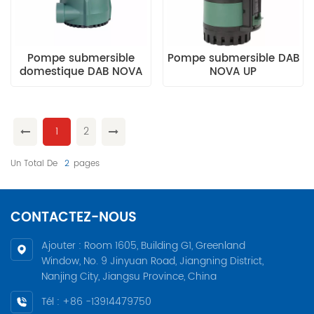
Pompe submersible
Pompe submersible DAB
domestique DAB NOVA
NOVA UP
1
2
Un Total De
2
Pages
CONTACTEZ-NOUS
Ajouter : Room 1605, Building G1, Greenland
Window, No. 9 Jinyuan Road, Jiangning District,
Nanjing City, Jiangsu Province, China
Tél : +86 -13914479750