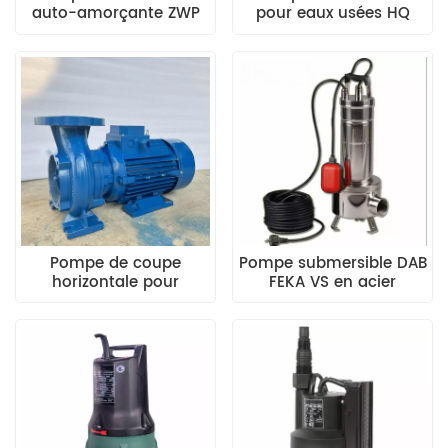
auto-amorçante ZWP
pour eaux usées HQ
avec aspiration par le
bas
Pompe de coupe
Pompe submersible DAB
horizontale pour
FEKA VS en acier
canalisations d'eaux
inoxydable avec turbine
usées HX
vortex en acier
inoxydable micro-
moulé