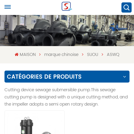
MAISON
marque chinoise
SUOU
ASWQ
CATÉGORIES DE PRODUITS
Cutting device sewage submersible pump.This sewage
cutting pump is designed with a unique cutting method, and
the impeller adopts a semi open rotary design.