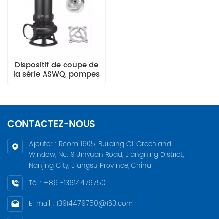
Dispositif de coupe de
la série ASWQ, pompes
submersibles pour eaux
usées
CONTACTEZ-NOUS
Ajouter : Room 1605, Building G1, Greenland
Window, No. 9 Jinyuan Road, Jiangning District,
Nanjing City, Jiangsu Province, China
Tél : +86 -13914479750
E-mail : 13914479750@163.com