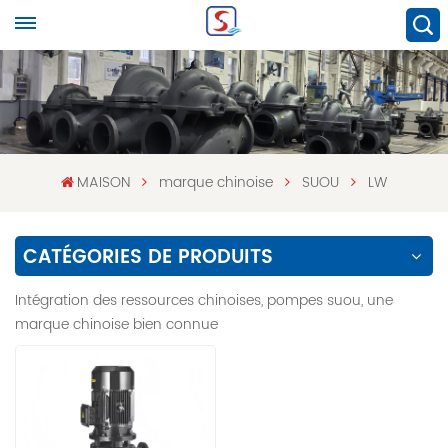
MAISON
marque chinoise
SUOU
LW
CATÉGORIES DE PRODUITS
Intégration des ressources chinoises, pompes suou, une
marque chinoise bien connue