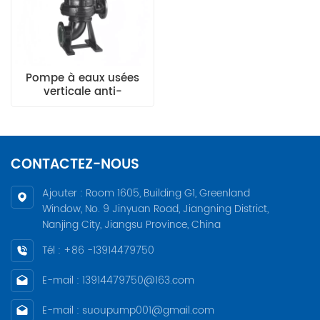
Pompe à eaux usées
verticale anti-
colmatage de type LW
CONTACTEZ-NOUS
Ajouter : Room 1605, Building G1, Greenland
Window, No. 9 Jinyuan Road, Jiangning District,
Nanjing City, Jiangsu Province, China
Tél : +86 -13914479750
E-mail : 13914479750@163.com
E-mail : suoupump001@gmail.com