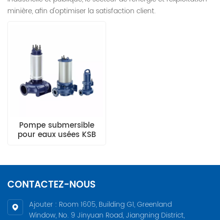
minière, afin d'optimiser la satisfaction client.
Pompe submersible
pour eaux usées KSB
série KRT
CONTACTEZ-NOUS
Ajouter : Room 1605, Building G1, Greenland
Window, No. 9 Jinyuan Road, Jiangning District,