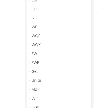
EST
QJ
S
WF
WQP
WQX
ZW
ZWP
GSJ
Unité
MDP
LSP
QSP