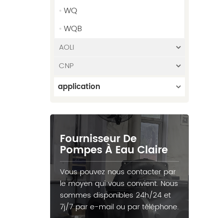
WQ
WQB
AOLI
CNP
application
Fournisseur De
Pompes À Eau Claire
Vous pouvez nous contacter par
le moyen qui vous convient. Nous
sommes disponibles 24h/24 et
7j/7 par e-mail ou par téléphone.