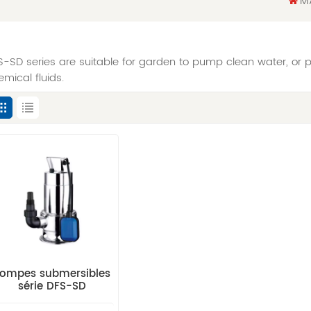
M
S-SD series are suitable for garden to pump clean water, or
emical fluids.
ompes submersibles
série DFS-SD