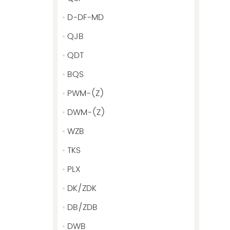
D-DF-MD
QJB
QDT
BQS
PWM-(Z)
DWM-(Z)
WZB
TKS
PLX
DK/ZDK
DB/ZDB
DWB