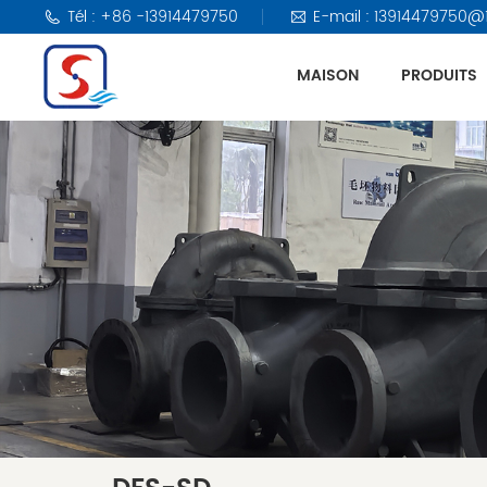
Tél : +86 -13914479750
E-mail : 13914479750@
MAISON
PRODUITS