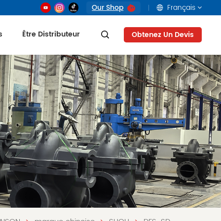
Our Shop
Français
s
Être Distributeur
Obtenez Un Devis
English
français
русский
العربية
Tiếng Việt
Indonesia