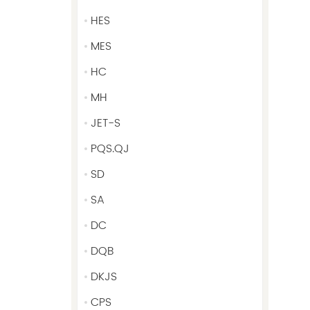
HES
MES
HC
MH
JET-S
PQS.QJ
SD
SA
DC
DQB
DKJS
CPS