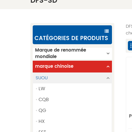
DFS-SD
DF
ch
CATÉGORIES DE PRODUITS
Marque de renommée
mondiale
marque chinoise
SUOU
LW
CQB
QG
P
HX