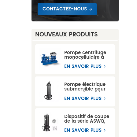
CONTACTEZ-NOUS
NOUVEAUX PRODUITS
Pompe centrifuge
monocellulaire à
aspiration axiale et
à accouplement
EN SAVOIR PLUS
prolongé KSB ETN
Pompe électrique
submersible pour
eaux usées série
WQ
EN SAVOIR PLUS
Dispositif de coupe
de la série ASWQ,
pompes
submersibles pour
EN SAVOIR PLUS
eaux usées