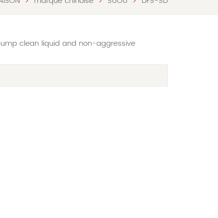
AISON
marque chinoise
SUOU
DFS-SD
 pump clean liquid and non-aggressive