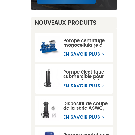
NOUVEAUX PRODUITS
Pompe centrifuge
monocellulaire à
aspiration axiale et
à accouplement
EN SAVOIR PLUS
prolongé KSB ETN
Pompe électrique
submersible pour
eaux usées série
WQ
EN SAVOIR PLUS
Dispositif de coupe
de la série ASWQ,
pompes
submersibles pour
EN SAVOIR PLUS
eaux usées