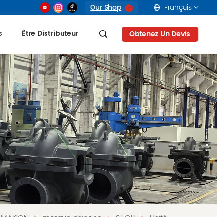
Our Shop
Français
s
Être Distributeur
Obtenez Un Devis
English
français
русский
العربية
Tiếng Việt
Indonesia