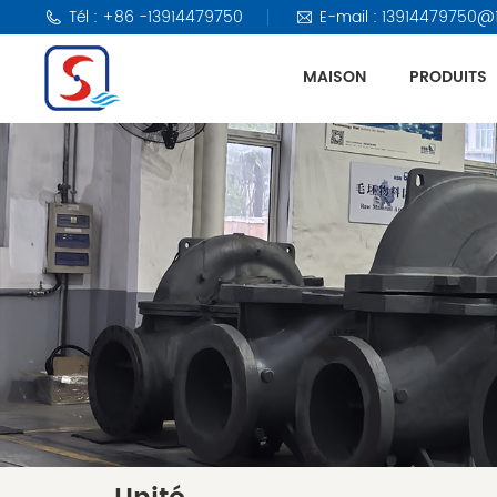
Tél : +86 -13914479750
E-mail : 13914479750@
MAISON
PRODUITS