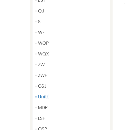
EST
QJ
S
WF
WQP
WQX
ZW
ZWP
GSJ
Unité
MDP
LSP
QSP