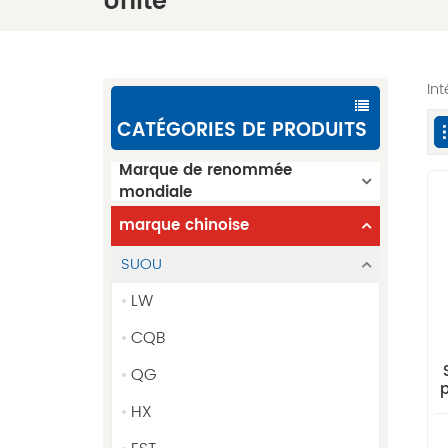
Unité
In
CATÉGORIES DE PRODUITS
Marque de renommée
mondiale
marque chinoise
SUOU
LW
CQB
QG
p
HX