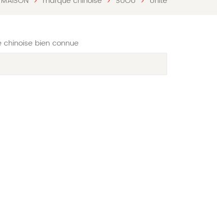
MAISON
marque chinoise
SUOU
Unité
e chinoise bien connue