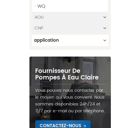
WQ
AOLI
CNP
application
Fournisseur De
Pompes À Eau Claire
Vous pouvez nous contacter par
le moyen qui vous convient. Nous
sommes disponibles 24h/24 et
7j/7 par e-mail ou par téléphone.
CONTACTEZ-NOUS