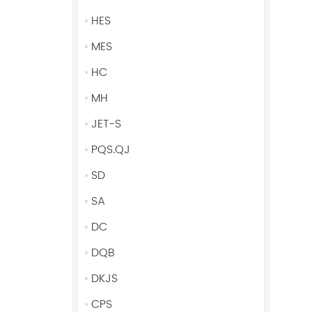
HES
MES
HC
MH
JET-S
PQS.QJ
SD
SA
DC
DQB
DKJS
CPS