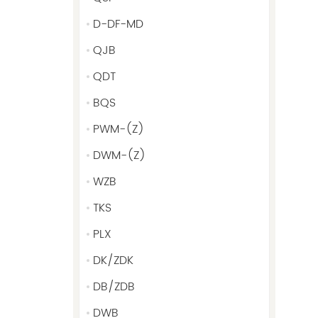
D-DF-MD
QJB
QDT
BQS
PWM-(Z)
DWM-(Z)
WZB
TKS
PLX
DK/ZDK
DB/ZDB
DWB