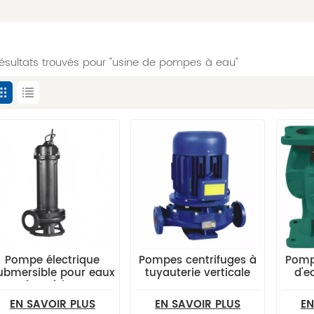
résultats trouvés pour "usine de pompes à eau"
Pompe électrique
Pompes centrifuges à
Pomp
ubmersible pour eaux
tuyauterie verticale
d'e
usées série WQ
ISG
EN SAVOIR PLUS
EN SAVOIR PLUS
EN