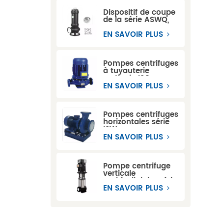
Dispositif de coupe
de la série ASWQ,
pompes
submersibles pour
EN SAVOIR PLUS
eaux usées
Pompes centrifuges
à tuyauterie
verticale ISG
EN SAVOIR PLUS
Pompes centrifuges
horizontales série
ISW
EN SAVOIR PLUS
Pompe centrifuge
verticale
multicellulaire série
CDL
EN SAVOIR PLUS