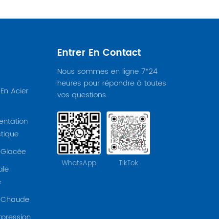
Entrer En Contact
Nous sommes en ligne 7*24
heures pour répondre à toutes
En Acier
vos questions.
entation
tique
 Glacée
WhatsApp
TikTok
ale
e
 Chaude
pression