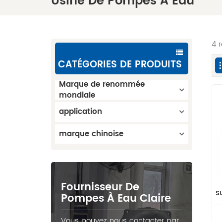
Usine De Pompes À Eau
4 
CATÉGORIES DE PRODUITS
Marque de renommée
mondiale
application
marque chinoise
Fournisseur De
s
Pompes À Eau Claire
Vous pouvez nous contacter par