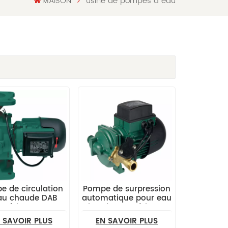
MAISON
usine de pompes à eau
e de circulation
Pompe de surpression
au chaude DAB
automatique pour eau
série KHI
chaude DAB série KHA
 SAVOIR PLUS
EN SAVOIR PLUS