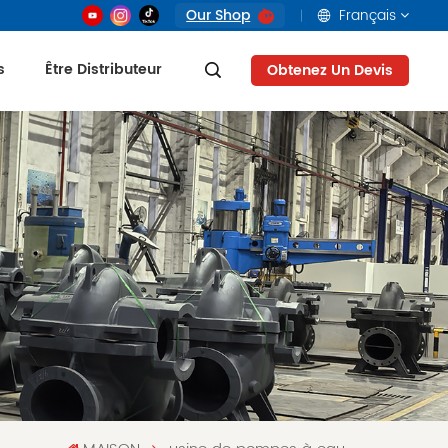
Our Shop
Français
s
Être Distributeur
Obtenez Un Devis
English
français
русский
العربية
Tiếng Việt
Indonesia