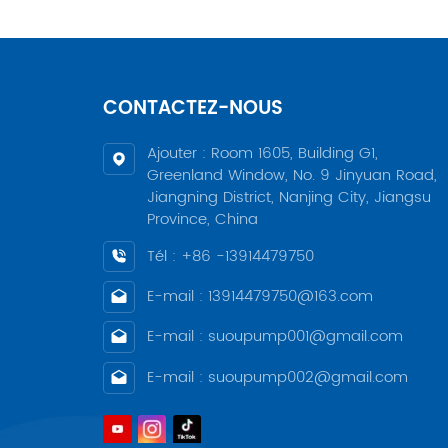
CONTACTEZ-NOUS
Ajouter : Room 1605, Building G1,
Greenland Window, No. 9 Jinyuan Road,
Jiangning District, Nanjing City, Jiangsu
Province, China
Tél : +86 -13914479750
E-mail : 13914479750@163.com
E-mail : suoupump001@gmail.com
E-mail : suoupump002@gmail.com