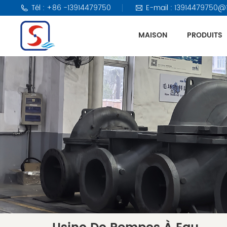
Tél : +86 -13914479750
E-mail : 13914479750@
MAISON
PRODUITS