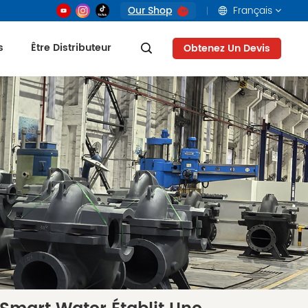
Our Shop
Français
s
Être Distributeur
Obtenez Un Devis
English
français
русский
العربية
Tiếng Việt
Indonesia