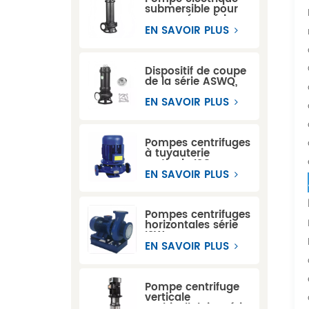
submersible pour
eaux usées série
WQ
EN SAVOIR PLUS
Dispositif de coupe
de la série ASWQ,
pompes
submersibles pour
EN SAVOIR PLUS
eaux usées
Pompes centrifuges
à tuyauterie
verticale ISG
EN SAVOIR PLUS
Pompes centrifuges
horizontales série
ISW
EN SAVOIR PLUS
Pompe centrifuge
verticale
multicellulaire série