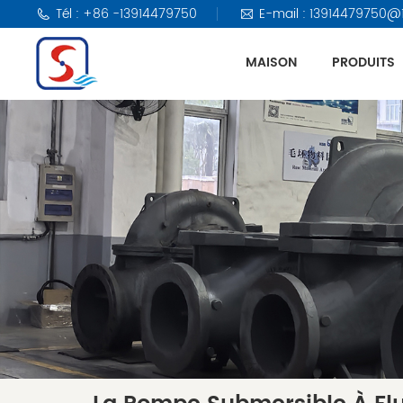
Tél : +86 -13914479750
E-mail : 13914479750@
MAISON
PRODUITS