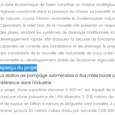
La zone économique de Taixin constitue un moteur stratégiq
régional coordonné dans la province du Shanxi. La nouvelle vil
de Taiyuan, a pour mission essentielle la modernisation industrie
Cependant, le relief bas de la nouvelle ville présente un risq
des pluies, rendant les systèmes de drainage traditionnels 
développement rapide. Afin d'assurer la sécurité de fonctionne
capacités de contrôle des inondations et de drainage, le pro
des inondations de la nouvelle ville industrielle de Dayu a ét
essentielle au développement stable de l'économie régionale
Aperçu du projet
La station de pompage submersible à flux mixte haute pr
référence dans l'industrie
Le projet, d'une superficie d'environ 6 000 m², est équipé de 
chacune d'une puissance de 1 150 kilowatts. 2 200 mètres de
et de tuyaux en béton à rainure et languette sont installés. 
drainer jusqu'à 30 mètres cubes d'eau par seconde (108 000