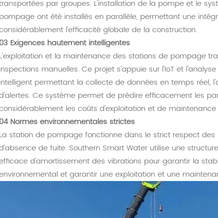
transportées par groupes. L'installation de la pompe et le sy
pompage ont été installés en parallèle, permettant une intég
considérablement l'efficacité globale de la construction.
03 Exigences hautement intelligentes
L'exploitation et la maintenance des stations de pompage tra
inspections manuelles. Ce projet s'appuie sur l'IoT et l'analy
intelligent permettant la collecte de données en temps réel, 
d'alertes. Ce système permet de prédire efficacement les pan
considérablement les coûts d'exploitation et de maintenance et
04 Normes environnementales strictes
La station de pompage fonctionne dans le strict respect des
d'absence de fuite. Southern Smart Water utilise une structu
efficace d'amortissement des vibrations pour garantir la stabil
environnemental et garantir une exploitation et une mainten