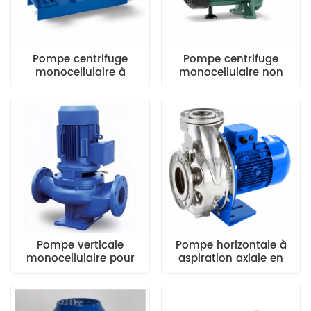
Pompe centrifuge
Pompe centrifuge
monocellulaire à
monocellulaire non
aspiration axiale et à
auto-amorçante Wilo
accouplement prolongé
PB avec structure en
KSB ETN
série A
Pompe verticale
Pompe horizontale à
monocellulaire pour
aspiration axiale en
canalisation Xylem
acier inoxydable Xylem
Lowara série GLC
Lowara série SHS