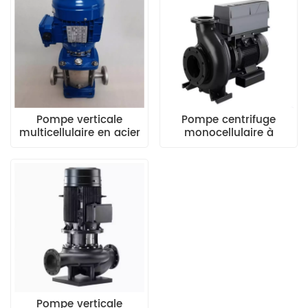
Pompe verticale
Pompe centrifuge
multicellulaire en acier
monocellulaire à
inoxydable pour
aspiration axiale
canalisations Xylem
horizontale à couplage
Lowara série eSV
direct GRUNDFOS NBG
Pompe verticale