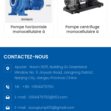
Pompe horizontale
Pompe centrifuge
monocellulaire à
monocellulaire à
aspiration axiale Xylem
aspiration axiale
Lowara série E1631
horizontale à couplage
direct GRUNDFOS NKG
CONTACTEZ-NOUS
Ajouter : Room 1605, Building G1, Greenland
Window, No. 9 Jinyuan Road, Jiangning District,
Nanjing City, Jiangsu Province, China
Tél : +86 -13914479750
E-mail : 13914479750@163.com
E-mail : suoupump001@gmail.com