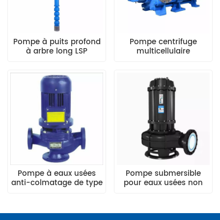
Pompe à puits profond
Pompe centrifuge
à arbre long LSP
multicellulaire
horizontale D-DF-MD
Pompe à eaux usées
Pompe submersible
anti-colmatage de type
pour eaux usées non
GW
colmatante de type QW