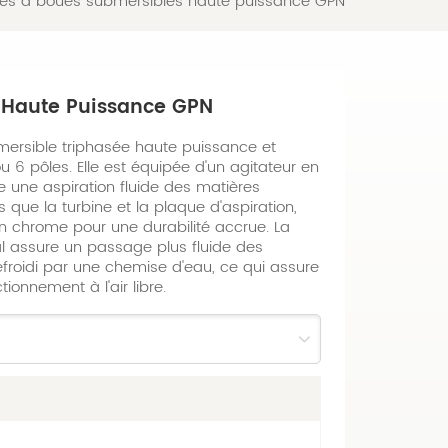
s à boues submersibles haute puissance GPN
 Haute Puissance GPN
ersible triphasée haute puissance et
u 6 pôles. Elle est équipée d'un agitateur en
 une aspiration fluide des matières
s que la turbine et la plaque d'aspiration,
n chrome pour une durabilité accrue. La
al assure un passage plus fluide des
efroidi par une chemise d'eau, ce qui assure
onnement à l'air libre.