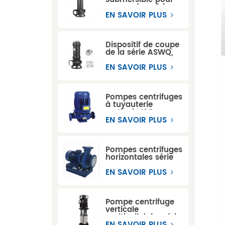
eaux usées série
WQ
EN SAVOIR PLUS
Dispositif de coupe
de la série ASWQ,
pompes
submersibles pour
EN SAVOIR PLUS
eaux usées
Pompes centrifuges
à tuyauterie
verticale ISG
EN SAVOIR PLUS
Pompes centrifuges
horizontales série
ISW
EN SAVOIR PLUS
Pompe centrifuge
verticale
multicellulaire série
CDL
EN SAVOIR PLUS