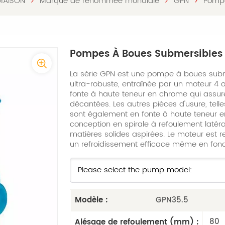
MAISON
Marque de renommée mondiale
GPN
Pompe
Pompes À Boues Submersibles
La série GPN est une pompe à boues subm
ultra-robuste, entraînée par un moteur 4 o
fonte à haute teneur en chrome qui assure
décantées. Les autres pièces d'usure, telle
sont également en fonte à haute teneur e
conception en spirale à refoulement latér
matières solides aspirées. Le moteur est r
un refroidissement efficace même en foncti
GPN35.5
Modèle :
80
Alésage de refoulement (mm) :