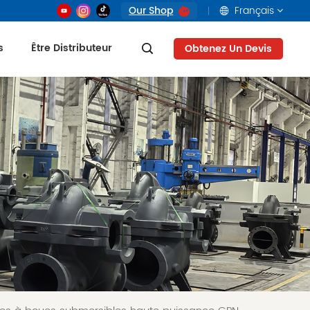
Our Shop
Français
s
Être Distributeur
Obtenez Un Devis
English
français
русский
العربية
Tiếng Việt
Indonesia