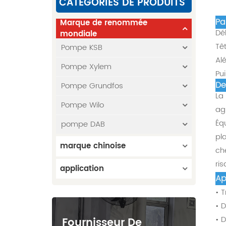
CATÉGORIES DE PRODUITS
Pa
Marque de renommée
Dé
mondiale
Tê
Pompe KSB
Al
Pompe Xylem
Pu
De
Pompe Grundfos
La
Pompe Wilo
ag
Éq
pompe DAB
pl
marque chinoise
ch
ri
application
Ap
• 
• 
• 
Fournisseur De