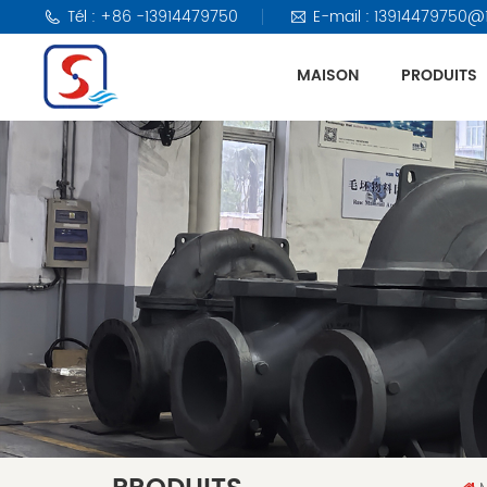
Tél : +86 -13914479750
E-mail : 13914479750@
MAISON
PRODUITS