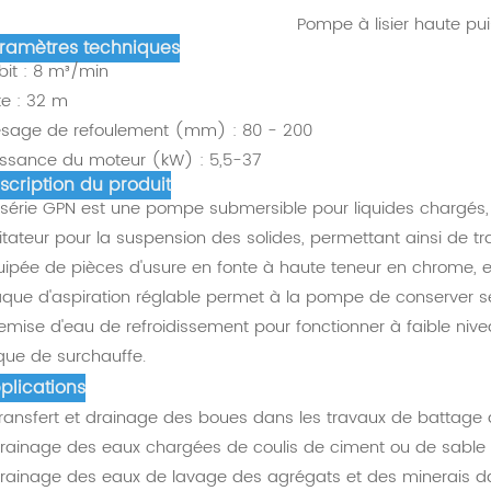
Pompe à lisier haute pu
ramètres techniques
bit : 8 m³/min
te : 32 m
ésage de refoulement (mm) : 80 - 200
issance du moteur (kW) : 5,5-37
scription du produit
 série GPN est une pompe submersible pour liquides chargés, 
itateur pour la suspension des solides, permettant ainsi de tra
uipée de pièces d'usure en fonte à haute teneur en chrome, ell
aque d'aspiration réglable permet à la pompe de conserver se
emise d'eau de refroidissement pour fonctionner à faible ni
sque de surchauffe.
plications
Transfert et drainage des boues dans les travaux de battage 
Drainage des eaux chargées de coulis de ciment ou de sable 
Drainage des eaux de lavage des agrégats et des minerais dan