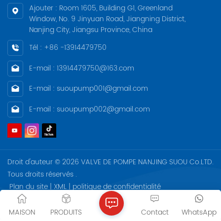
protection d'arbre
pompe remplaçables, et
Ajouter : Room 1605, Building G1, Greenland
remplaçable et bague
conception conforme à la
Window, No. 9 Jinyuan Road, Jiangning District,
d'étanchéité du corps de
norme ATEX
Nanjing City, Jiangsu Province, China
pompe remplaçable, et la
conception est conforme à
ATEX.
Tél : +86 -13914479750
E-mail : 13914479750@163.com
E-mail : suoupump001@gmail.com
E-mail : suoupump002@gmail.com
Droit d'auteur © 2026 VALVE DE POMPE NANJING SUOU Co.LTD.
Tous droits réservés .
Plan du site
|
XML
|
politique de confidentialité
IPv6 network supported.
MAISON
PRODUITS
Contact
WhatsApp