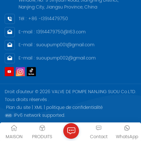
Window, No. 9 Jinyuan Road, Jiangning District,
Nanjing City, Jiangsu Province, China
Tél : +86 -13914479750
E-mail : 13914479750@163.com
E-mail : suoupump001@gmail.com
E-mail : suoupump002@gmail.com
Droit d'auteur © 2026 VALVE DE POMPE NANJING SUOU Co.LTD.
Tous droits réservés .
Plan du site
|
XML
|
politique de confidentialité
IPv6 network supported.
MAISON
PRODUITS
Contact
WhatsApp